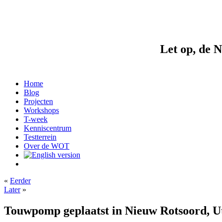
Let op, de 
Home
Blog
Projecten
Workshops
T-week
Kenniscentrum
Testterrein
Over de WOT
«
Eerder
Later
»
Touwpomp geplaatst in Nieuw Rotsoord, U